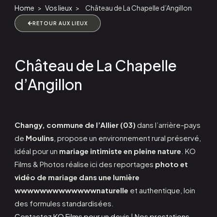
Home
>
Vos lieux
>
Château de La Chapelle d’Angillon
RETOUR AUX LIEUX
Château de La Chapelle
d’Angillon
Changy, commune de l’Allier (03)
dans l’arrière-pays
de
Moulins
, propose un environnement rural préservé,
idéal pour un
mariage intimiste en pleine nature
. KO
Films & Photos réalise ici des reportages
photo et
vidéo de mariage dans une lumière
wwwwwwwwwwwwwnaturelle
et authentique, loin
des formules standardisées.
Contactez KO Films pour un devis
|
Nos prestations