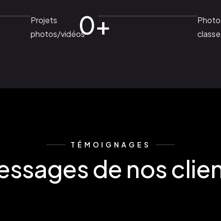
0
+
Projets
Photo
photos/vidéos
classe
TÉMOIGNAGES
ssages de nos clie