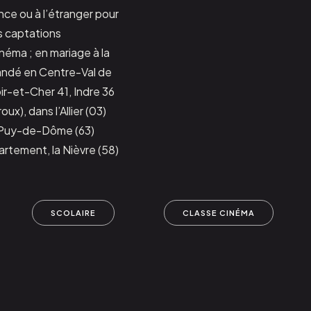
nce ou à l’étranger pour
s captations
néma ; en mariage à la
andé en Centre-Val de
oir-et-Cher 41, Indre 36
x), dans l’Allier (03)
, Puy-de-Dôme (63)
rtement, la Nièvre (58)
SCOLAIRE
CLASSE CINÉMA