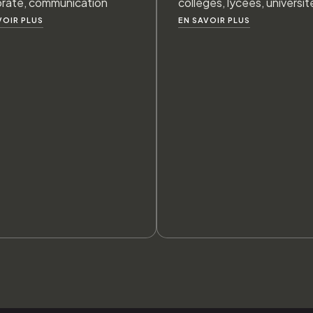
rate, communication
colléges, lycées, universit
VOIR PLUS
EN SAVOIR PLUS