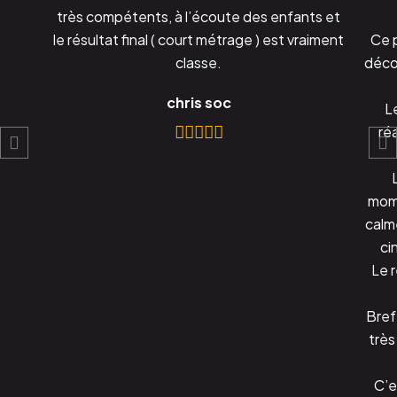
très compétents, à l’écoute des enfants et
le résultat final ( court métrage ) est vraiment
Ce p
classe.
décou
chris soc
L
réa
mom
calm
ci
Le 
Bref
très
C’e