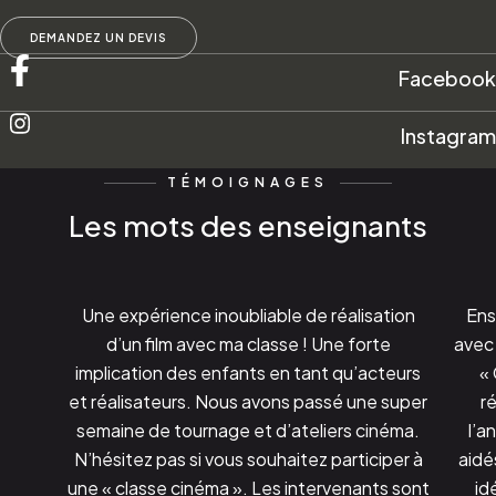
DEMANDEZ UN DEVIS
Facebook
Instagram
TÉMOIGNAGES
Les mots des enseignants
Une expérience inoubliable de réalisation
Ens
d’un film avec ma classe ! Une forte
avec 
implication des enfants en tant qu’acteurs
« 
et réalisateurs. Nous avons passé une super
r
semaine de tournage et d’ateliers cinéma.
l’a
N’hésitez pas si vous souhaitez participer à
aidé
une « classe cinéma ». Les intervenants sont
id