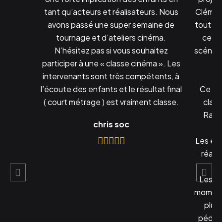
tant qu’acteurs et réalisateurs. Nous
Clément
avons passé une super semaine de
tout au
tournage et d’ateliers cinéma.
ce pro
N’hésitez pas si vous souhaitez
scénari
participer à une « classe cinéma ». Les
la
intervenants sont très compétents, à
l’écoute des enfants et le résultat final
Ce pro
( court métrage ) est vraiment classe.
class
Rapha
chris soc
Les élè
réalis
Les j
moment
plus
pédag