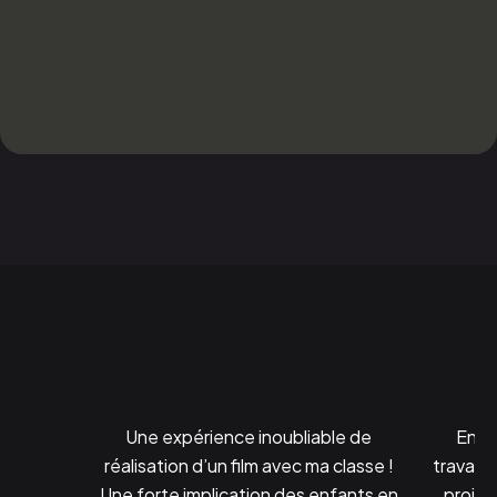
Une expérience inoubliable de
Ensei
réalisation d’un film avec ma classe !
travaill
Une forte implication des enfants en
projet