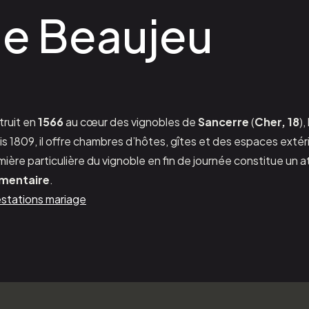
e Beaujeu
truit en
1566
au cœur des vignobles de
Sancerre
(
Cher, 18
)
is 1809, il offre chambres d’hôtes, gîtes et des espaces exté
lumière particulière du vignoble en fin de journée constitue un
umentaire
.
stations mariage