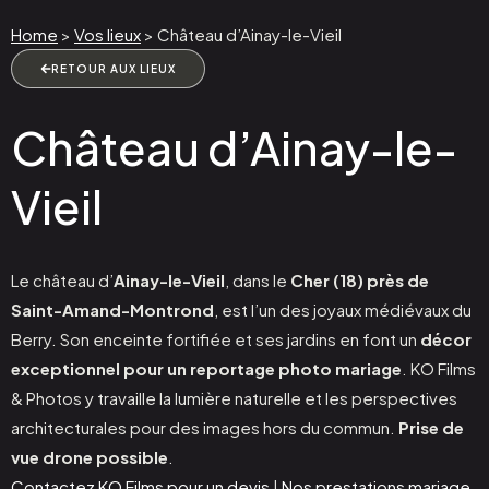
Home
>
Vos lieux
>
Château d’Ainay-le-Vieil
RETOUR AUX LIEUX
Château d’Ainay-le-
Vieil
Le château d’
Ainay-le-Vieil
, dans le
Cher (18)
près de
Saint-Amand-Montrond
, est l’un des joyaux médiévaux du
Berry. Son enceinte fortifiée et ses jardins en font un
décor
exceptionnel pour un reportage photo mariage
. KO Films
& Photos y travaille la lumière naturelle et les perspectives
architecturales pour des images hors du commun.
Prise de
vue drone possible
.
Contactez KO Films pour un devis
|
Nos prestations mariage